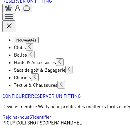
RÉSERVER UN FITTING
Nouveautés
Clubs
Balles
Gants & Accessoires
Sacs de golf & Bagagerie
Chariots
Textile & Chaussures
CONFIGURER
RÉSERVER UN FITTING
Deviens membre Wally pour profitez des meilleurs tarifs et dé
Rejoins-nous
S'identifier
PIGUY GOLF
SHOT SCOPEH4 HANDHEL