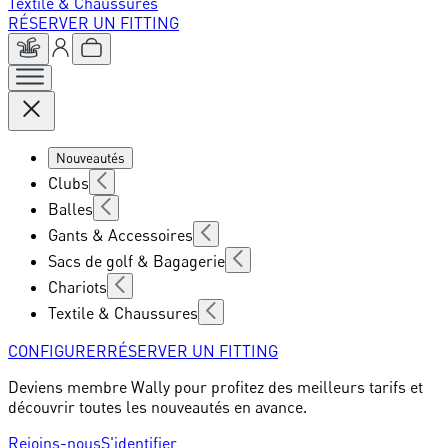
Textile & Chaussures
RÉSERVER UN FITTING
Nouveautés
Clubs
Balles
Gants & Accessoires
Sacs de golf & Bagagerie
Chariots
Textile & Chaussures
CONFIGURER
RÉSERVER UN FITTING
Deviens membre Wally pour profitez des meilleurs tarifs et
découvrir toutes les nouveautés en avance.
Rejoins-nous
S'identifier