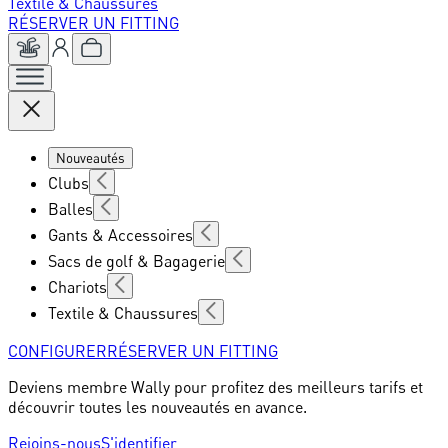
Textile & Chaussures
RÉSERVER UN FITTING
Nouveautés
Clubs
Balles
Gants & Accessoires
Sacs de golf & Bagagerie
Chariots
Textile & Chaussures
CONFIGURER
RÉSERVER UN FITTING
Deviens membre Wally pour profitez des meilleurs tarifs et
découvrir toutes les nouveautés en avance.
Rejoins-nous
S'identifier