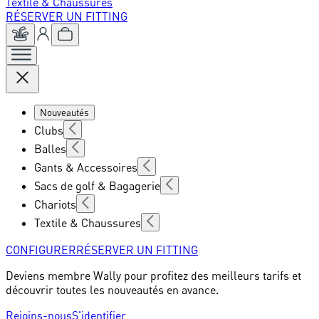
Textile & Chaussures
RÉSERVER UN FITTING
Nouveautés
Clubs
Balles
Gants & Accessoires
Sacs de golf & Bagagerie
Chariots
Textile & Chaussures
CONFIGURER
RÉSERVER UN FITTING
Deviens membre Wally pour profitez des meilleurs tarifs et
découvrir toutes les nouveautés en avance.
Rejoins-nous
S'identifier