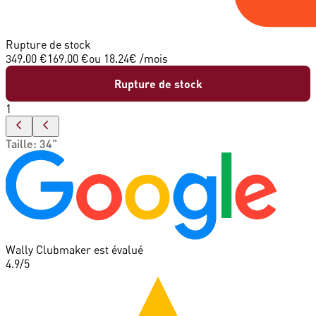
Rupture de stock
349.00 €
169.00 €
ou
18.24
€ /mois
Rupture de stock
1
Taille
:
34"
Wally Clubmaker est évalué
4.9
/5