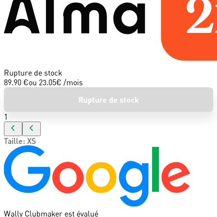
Rupture de stock
89.90 €
ou
23.05
€ /mois
Rupture de stock
1
Taille
:
XS
Wally Clubmaker est évalué