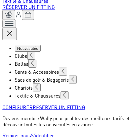
Textile & Chaussures
RÉSERVER UN FITTING
Nouveautés
Clubs
Balles
Gants & Accessoires
Sacs de golf & Bagagerie
Chariots
Textile & Chaussures
CONFIGURER
RÉSERVER UN FITTING
Deviens membre Wally pour profitez des meilleurs tarifs et
découvrir toutes les nouveautés en avance.
Rejoins-nous
S'identifier