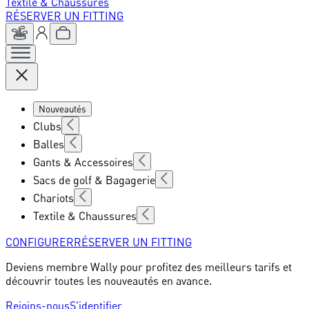
Textile & Chaussures
RÉSERVER UN FITTING
Nouveautés
Clubs
Balles
Gants & Accessoires
Sacs de golf & Bagagerie
Chariots
Textile & Chaussures
CONFIGURER
RÉSERVER UN FITTING
Deviens membre Wally pour profitez des meilleurs tarifs et
découvrir toutes les nouveautés en avance.
Rejoins-nous
S'identifier