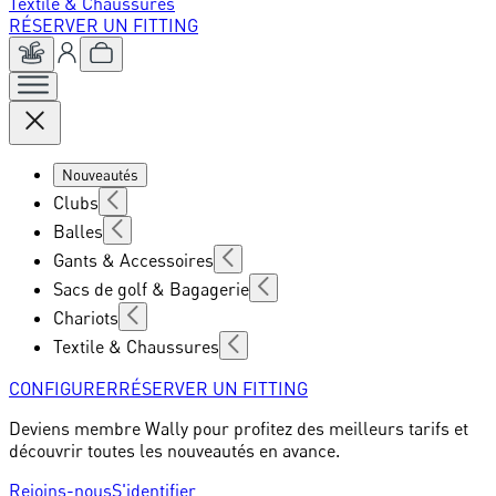
Textile & Chaussures
RÉSERVER UN FITTING
Nouveautés
Clubs
Balles
Gants & Accessoires
Sacs de golf & Bagagerie
Chariots
Textile & Chaussures
CONFIGURER
RÉSERVER UN FITTING
Deviens membre Wally pour profitez des meilleurs tarifs et
découvrir toutes les nouveautés en avance.
Rejoins-nous
S'identifier