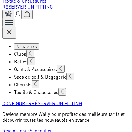
Textile & Chaussures
RÉSERVER UN FITTING
Nouveautés
Clubs
Balles
Gants & Accessoires
Sacs de golf & Bagagerie
Chariots
Textile & Chaussures
CONFIGURER
RÉSERVER UN FITTING
Deviens membre Wally pour profitez des meilleurs tarifs et
découvrir toutes les nouveautés en avance.
Rejoins-nous
S'identifier