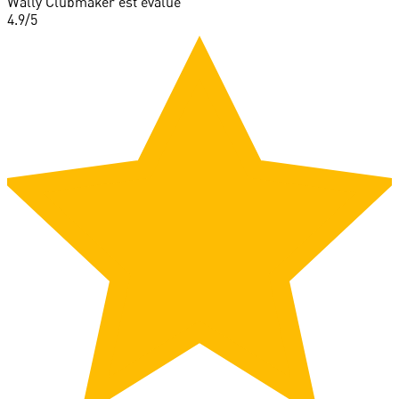
Wally Clubmaker est évalué
4.9
/5