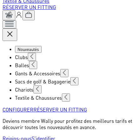
Textile & Chaussures
RÉSERVER UN FITTING
Nouveautés
Clubs
Balles
Gants & Accessoires
Sacs de golf & Bagagerie
Chariots
Textile & Chaussures
CONFIGURER
RÉSERVER UN FITTING
Deviens membre Wally pour profitez des meilleurs tarifs et
découvrir toutes les nouveautés en avance.
Rejoins-nous
S'identifier