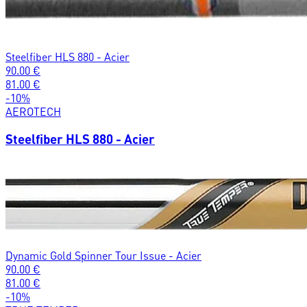
Steelfiber HLS 880 - Acier
90.00
€
81.00
€
-
10
%
AEROTECH
Steelfiber HLS 880 - Acier
Dynamic Gold Spinner Tour Issue - Acier
90.00
€
81.00
€
-
10
%