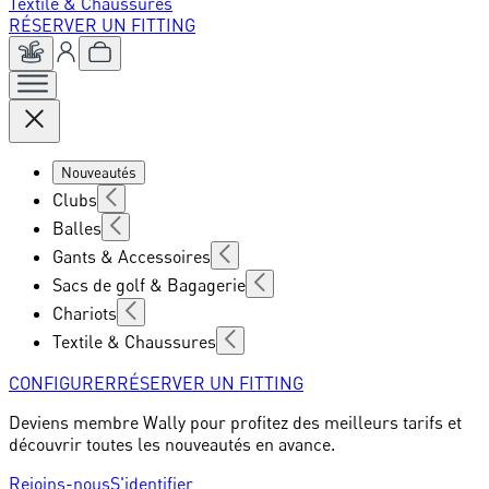
Textile & Chaussures
RÉSERVER UN FITTING
Nouveautés
Clubs
Balles
Gants & Accessoires
Sacs de golf & Bagagerie
Chariots
Textile & Chaussures
CONFIGURER
RÉSERVER UN FITTING
Deviens membre Wally pour profitez des meilleurs tarifs et
découvrir toutes les nouveautés en avance.
Rejoins-nous
S'identifier