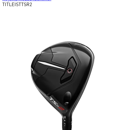
TITLEIST
TSR2