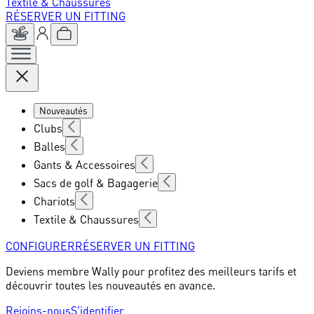
Textile & Chaussures
RÉSERVER UN FITTING
Nouveautés
Clubs
Balles
Gants & Accessoires
Sacs de golf & Bagagerie
Chariots
Textile & Chaussures
CONFIGURER
RÉSERVER UN FITTING
Deviens membre Wally pour profitez des meilleurs tarifs et
découvrir toutes les nouveautés en avance.
Rejoins-nous
S'identifier