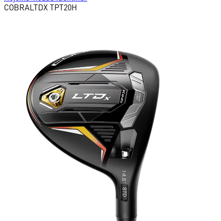
COBRA
LTDX TPT20H