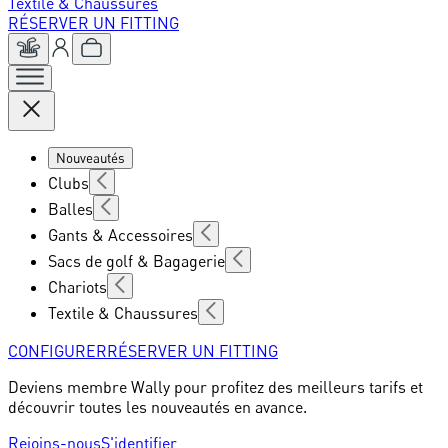
Textile & Chaussures
RÉSERVER UN FITTING
Nouveautés
Clubs
Balles
Gants & Accessoires
Sacs de golf & Bagagerie
Chariots
Textile & Chaussures
CONFIGURER
RÉSERVER UN FITTING
Deviens membre Wally pour profitez des meilleurs tarifs et
découvrir toutes les nouveautés en avance.
Rejoins-nous
S'identifier