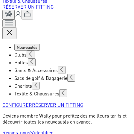
Textile & Chaussures
RÉSERVER UN FITTING
Nouveautés
Clubs
Balles
Gants & Accessoires
Sacs de golf & Bagagerie
Chariots
Textile & Chaussures
CONFIGURER
RÉSERVER UN FITTING
Deviens membre Wally pour profitez des meilleurs tarifs et
découvrir toutes les nouveautés en avance.
Rejoins-nous
S'identifier