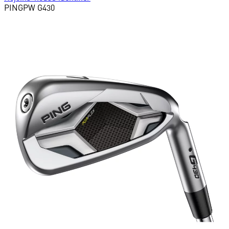
PING
PW G430