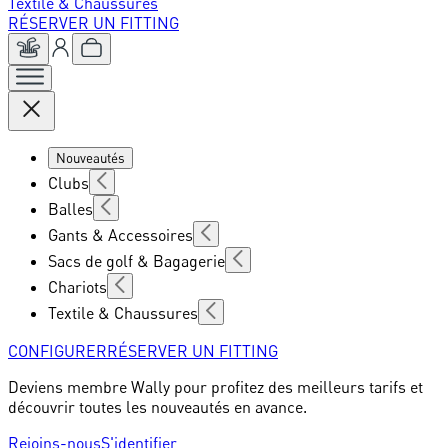
Textile & Chaussures
RÉSERVER UN FITTING
Nouveautés
Clubs
Balles
Gants & Accessoires
Sacs de golf & Bagagerie
Chariots
Textile & Chaussures
CONFIGURER
RÉSERVER UN FITTING
Deviens membre Wally pour profitez des meilleurs tarifs et
découvrir toutes les nouveautés en avance.
Rejoins-nous
S'identifier