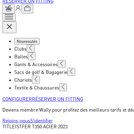
RÉSERVER UN FITTING
Nouveautés
Clubs
Balles
Gants & Accessoires
Sacs de golf & Bagagerie
Chariots
Textile & Chaussures
CONFIGURER
RÉSERVER UN FITTING
Deviens membre Wally pour profitez des meilleurs tarifs et dé
Rejoins-nous
S'identifier
TITLEIST
FER T350 ACIER 2023