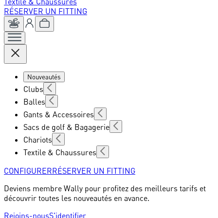
Textile & Chaussures
RÉSERVER UN FITTING
Nouveautés
Clubs
Balles
Gants & Accessoires
Sacs de golf & Bagagerie
Chariots
Textile & Chaussures
CONFIGURER
RÉSERVER UN FITTING
Deviens membre Wally pour profitez des meilleurs tarifs et
découvrir toutes les nouveautés en avance.
Rejoins-nous
S'identifier