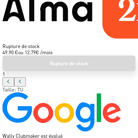
Rupture de stock
49.90 €
ou
12.79
€ /mois
Rupture de stock
1
Taille
:
TU
Wally Clubmaker est évalué