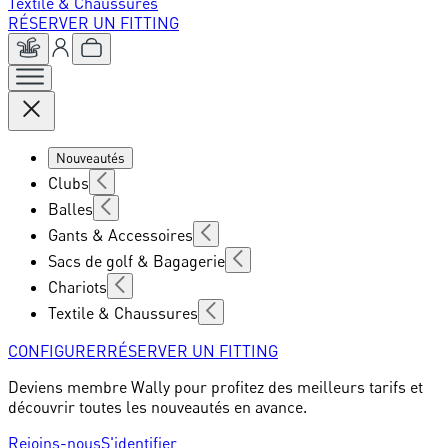
Textile & Chaussures
RÉSERVER UN FITTING
Nouveautés
Clubs
Balles
Gants & Accessoires
Sacs de golf & Bagagerie
Chariots
Textile & Chaussures
CONFIGURER
RÉSERVER UN FITTING
Deviens membre Wally pour profitez des meilleurs tarifs et
découvrir toutes les nouveautés en avance.
Rejoins-nous
S'identifier