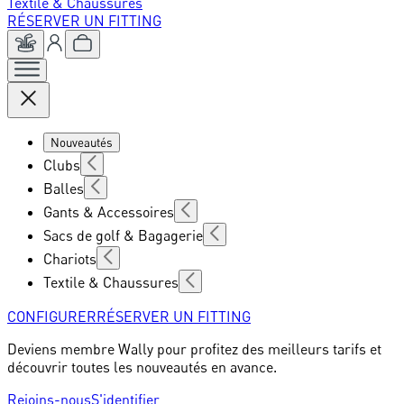
Textile & Chaussures
RÉSERVER UN FITTING
Nouveautés
Clubs
Balles
Gants & Accessoires
Sacs de golf & Bagagerie
Chariots
Textile & Chaussures
CONFIGURER
RÉSERVER UN FITTING
Deviens membre Wally pour profitez des meilleurs tarifs et
découvrir toutes les nouveautés en avance.
Rejoins-nous
S'identifier